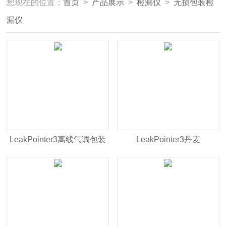
您现在的位置：
首页
>
产品展示
>
检漏仪
>
无损包装检
漏仪
LeakPointer3离线气调包装
LeakPointer3丹麦
无损泄漏测试仪
Dansensor气调包装密封泄
漏测试仪