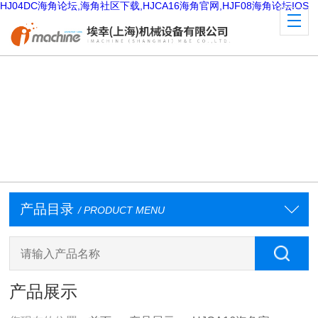
HJ04DC海角论坛,海角社区下载,HJCA16海角官网,HJF08海角论坛IOS
产品目录
/ PRODUCT MENU
产品展示