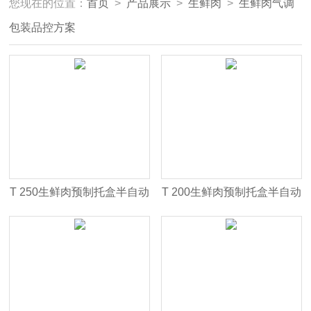
您现在的位置：
首页
>
产品展示
>
生鲜肉
>
生鲜肉气调
包装品控方案
T 250生鲜肉预制托盒半自动
T 200生鲜肉预制托盒半自动
HJCA16海角官网
HJCA16海角官网