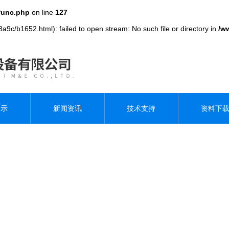
func.php
on line
127
a9c/b1652.html): failed to open stream: No such file or directory in
/w
展示
新闻资讯
技术支持
资料下