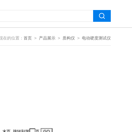
现在的位置：
首页
>
产品展示
>
质构仪
>
电动硬度测试仪
一页 末页 跳转到第
页