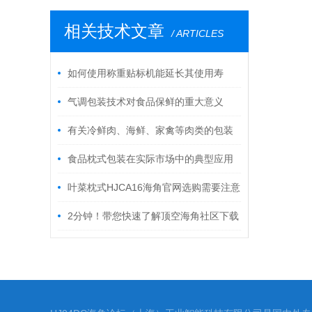
相关技术文章
/ ARTICLES
如何使用称重贴标机能延长其使用寿
命？
气调包装技术对食品保鲜的重大意义
有关冷鲜肉、海鲜、家禽等肉类的包装
初涉者指南
食品枕式包装在实际市场中的典型应用
叶菜枕式HJCA16海角官网选购需要注意
哪几个要点？
2分钟！带您快速了解顶空海角社区下载