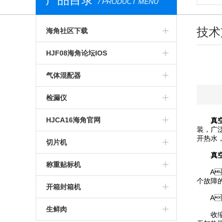
/ PRODUCT MENU
技术
海角社区下载
气调包装分析仪
HJF08海角论坛IOS
安瓿瓶海角社区下载
膜康分析仪
气体混配器
西林瓶海角社区下载
台式顶空气体分析仪
气调包装气体混配器
检漏仪
荧光法海角社区下载
无损HJF08海角论坛IOS
机械旋钮式气体混配器
透湿仪
HJCA16海角官网
真
装，
开热水
食品海角社区下载
荧光法HJF08海角论坛IOS
数字式气体混配器
透过率测试仪
预制菜食品HJCA16海角官网
切片机
真
便携式海角社区下载
在线HJF08海角论坛IOS
食品包装气体混配器
在线检漏仪
气调HJCA16海角官网
全自动切片机
称重贴标机
A、
个故障的
进口海角社区下载
食品包装HJF08海角论坛IOS
包装检漏仪
真空贴体HJCA16海角官网
手动切片机
入门级称重贴标机
开箱封箱机
A
药品海角社区下载
药品包装HJF08海角论坛IOS
无损包装检漏仪
真空HJCA16海角官网
高性能称重贴标机
套袋机
生鲜肉
收缩室无