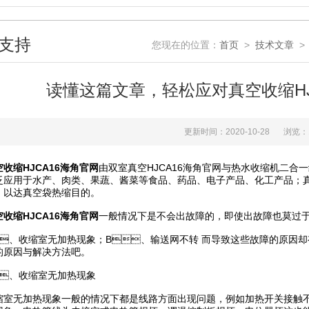
支持
您现在的位置：
首页
>
技术文章
>
读懂这篇文章，轻松应对真空收缩H
更新时间：2020-10-28
浏览
空收缩HJCA16海角官网
由双室真空HJCA16海角官网与热水收缩机二合
广泛应用于水产、肉类、果蔬、酱菜等食品、药品、电子产品、化
，以达真空袋热缩目的。
空收缩HJCA16海角官网
一般情况下是不会出故障的，即使出故障也莫过于以
收缩室无加热现象；B、输送网不转 而导致这些故障的原因却有一
原因与解决方法吧。
、收缩室无加热现象
加热现象一般的情况下都是线路方面出现问题，例如加热开关接触不良