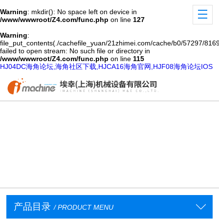
Warning
: mkdir(): No space left on device in
/www/wwwroot/Z4.com/func.php
on line
127
Warning
:
file_put_contents(./cachefile_yuan/21zhimei.com/cache/b0/57297/8169
failed to open stream: No such file or directory in
/www/wwwroot/Z4.com/func.php
on line
115
HJ04DC海角论坛,海角社区下载,HJCA16海角官网,HJF08海角论坛IOS
产品目录
/ PRODUCT MENU