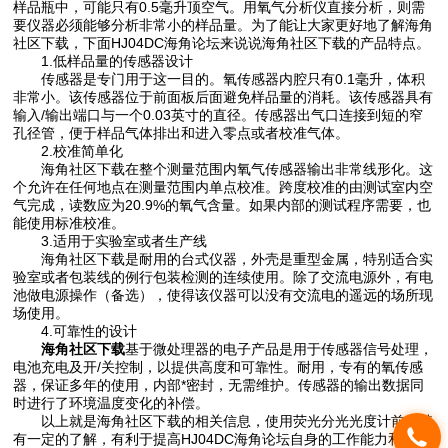
样品瓶中，可能只有0.5毫升顶空气。用氧气分析仪直接分析，则需
要仪器必须能够分析非常小的样品量。为了能让大家更好地了解海角
社区下载，下面HJ04DC海角论坛来说说海角社区下载的产品特点。
1.低样品量的传感器设计
传感器是专门用于这一目的。氧传感器内腔只有0.1毫升，体积
非常小。该传感器位于前面板后面避免样品量的消耗。该传感器具有
输入/输出端口与一个0.03英寸的直径。传感器出气口连接到短的窄
孔径管，便于样品气体排出和进入零点或者校准气体。
2.校准简单化
海角社区下载在整个测量范围内氧气传感器输出非常线形化。这
个允许在任何地点在测量范围内单点校准。跨度校准的由测试室内空
气完成，读数应为20.9%的氧气含量。如果内部的测试程序需要，也
能使用标准校准。
3.适用于实验室或者生产线
海角社区下载是耐用的台式仪器，外壳是重型金属，特别适合实
验室或者包装线的例行包装检测的连续使用。除了交流电源外，有电
池做电源操作（备选），使得该仪器可以没有交流电的遥远的场所现
场使用。
4.可靠性的设计
海角社区下载
基于微处理器的电子产品是用于传感器信号处理，
电池充电及开/关控制，以提供高度和可靠性。耐用，专有的氧传感
器，保证多年的使用，内部*密封，无需维护。传感器的输出数据同
时进行了环境温度变化的补偿。
以上就是海角社区下载的相关信息，使用荧光分光光度计前对其
有一定的了解，有利于提高HJ04DC海角论坛自身的工作能力和后期