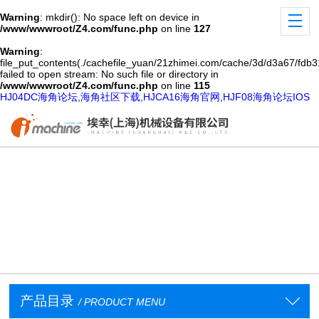
Warning
: mkdir(): No space left on device in
/www/wwwroot/Z4.com/func.php
on line
127
Warning
:
file_put_contents(./cachefile_yuan/21zhimei.com/cache/3d/d3a67/fdb31
failed to open stream: No such file or directory in
/www/wwwroot/Z4.com/func.php
on line
115
HJ04DC海角论坛,海角社区下载,HJCA16海角官网,HJF08海角论坛IOS
产品目录
/ PRODUCT MENU