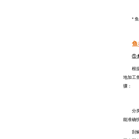
*
鱼
①
根
地加工
骤：
分
能准确
刮