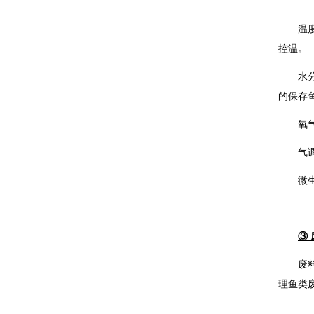
温
控温。
水
的保存
氧
气
微
③
废
理鱼类