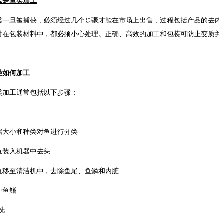
么是鱼类加工
类一旦被捕获，必须经过几个步骤才能在市场上出售，过程包括产品的去
封在包装材料中，都必须小心处理。正确、高效的加工和包装可防止变质
类如何加工
类加工通常包括以下步骤：
据大小和种类对鱼进行分类
鱼装入机器中去头
鱼移至清洁机中，去除鱼尾、鱼鳞和内脏
掉鱼鳍
洗