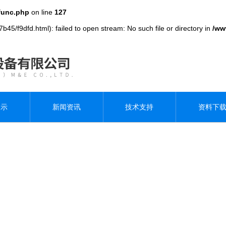
func.php
on line
127
45/f9dfd.html): failed to open stream: No such file or directory in
/ww
展示
新闻资讯
技术支持
资料下