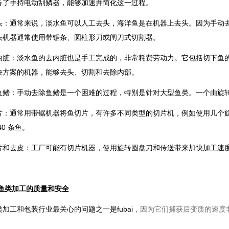
备了手持电动刮鳞器，能够加速并简化这一过程。
头：通常来说，淡水鱼可以人工去头，海洋鱼是在机器上去头。因为手动
头机器通常使用带锯条、圆柱形刀或闸刀式切割器。
内脏：淡水鱼的去内脏也是手工完成的，非常耗费劳动力。它包括切下鱼
决方案的机器，能够去头、切割和去除内部。
鱼鳍：手动去除鱼鳍是一个困难的过程，特别是针对大型鱼类。一个由旋
片：通常用带锯机器将鱼切片，有许多不同类型的切片机，例如使用几个
40 条鱼。
片和去皮：工厂可能有切片机器，使用旋转圆盘刀和传送带来加快加工速
 鱼类加工的质量和安全
类加工和包装行业最关心的问题之一是fubai
，因为它们捕获后变质的速度