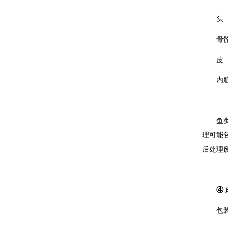
头
骨
皮
内
鱼
理可能
后处理
④ 
包