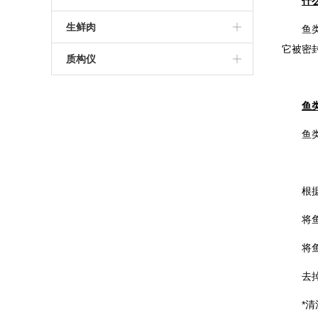
什
药品海角社区下载
药品包装HJF08海角论坛IOS
无损包装检漏仪
真空HJCA16海角官网
高性能称重贴标机
套袋机
生鲜肉
鱼
它被密
无损海角社区下载
食品包装检漏仪
预制托盒HJCA16海角官网
生鲜肉气调包装品控方案
质构仪
手持式海角社区下载
容器密封性检漏仪
热成型拉伸膜HJCA16海角官网
数字测力计
鱼
无菌药品包装检漏仪
真空收缩HJCA16海角官网
电动硬度测试仪
鱼
保鲜膜HJCA16海角官网
化妆品物性测试仪质构仪
食品物性测试仪质构仪
根
化妆品质构仪
将
食品质构仪
将
去
*清