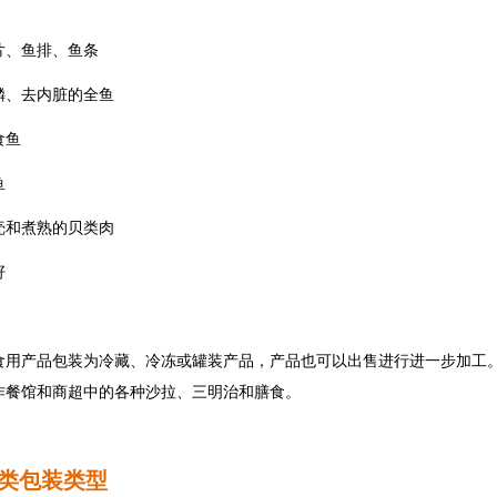
片、鱼排、鱼条
鳞、去内脏的全鱼
食鱼
鱼
壳和煮熟的贝类肉
籽
食用产品包装为冷藏、冷冻或罐装产品，产品也可以出售进行进一步加工
作餐馆和商超中的各种沙拉、三明治和膳食。
类包装类型