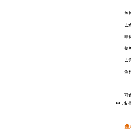
鱼
去
即
整
去
鱼
可
中，制
鱼