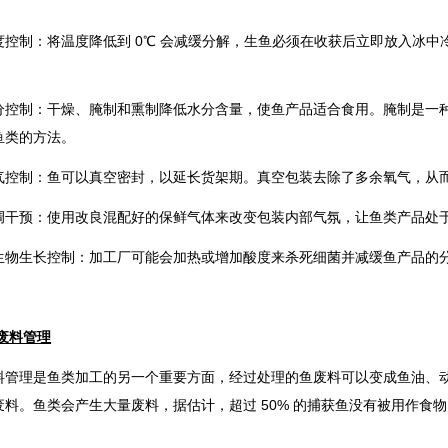
度控制：将温度降低到 0℃ 会减缓分解，生鱼必须在收获后立即放入冰
分控制：干燥、腌制和熏制降低水分含量，使鱼产品适合食用。腌制是一
鱼类的方法。
气控制：鱼可以真空密封，以延长货架期。真空包装去除了多余氧气，从而防
调干预：使用改良混配好的保鲜气体来改变包装内部气氛，让鱼类产品处
生物生长控制：加工厂可能会加热或增加酸度来杀死细菌并减缓鱼产品的
 废料管理
料管理是鱼类加工的另一个重要方面，经过处理的鱼废料可以变成鱼油、
废料。鱼类会产生大量废料，据估计，超过 50% 的捕获鱼没有被用作食