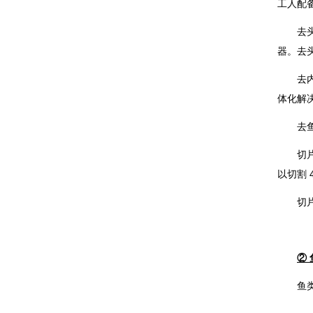
工人配
去
器。去
去
体化解
去
切
以切割 
切
②
鱼