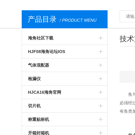
产品目录
/ PRODUCT MENU
技术
海角社区下载
气调包装分析仪
HJF08海角论坛IOS
安瓿瓶海角社区下载
膜康分析仪
气体混配器
西林瓶海角社区下载
台式顶空气体分析仪
气调包装气体混配器
检漏仪
荧光法海角社区下载
无损HJF08海角论坛IOS
机械旋钮式气体混配器
透湿仪
HJCA16海角官网
鱼
必须经
食品海角社区下载
荧光法HJF08海角论坛IOS
数字式气体混配器
透过率测试仪
预制菜食品HJCA16海角官网
切片机
有鱼类
便携式海角社区下载
在线HJF08海角论坛IOS
食品包装气体混配器
在线检漏仪
气调HJCA16海角官网
全自动切片机
称重贴标机
进口海角社区下载
食品包装HJF08海角论坛IOS
包装检漏仪
真空贴体HJCA16海角官网
手动切片机
入门级称重贴标机
开箱封箱机