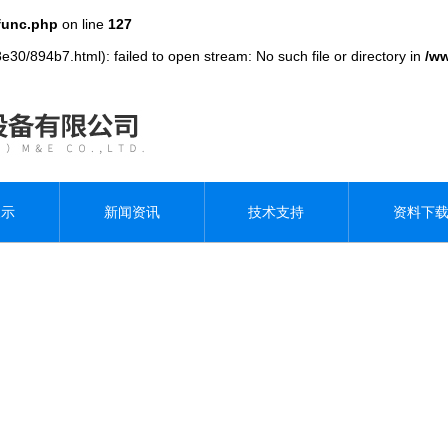
func.php
on line
127
e30/894b7.html): failed to open stream: No such file or directory in
/w
展示
新闻资讯
技术支持
资料下