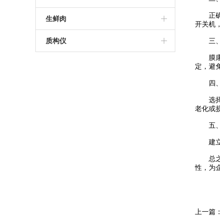
药品海角社区下载
药品包装HJF08海角论坛IOS
正确的
无损包装检漏仪
真空HJCA16海角官网
高性能称重贴标机
套袋机
生鲜肉
开关机
无损海角社区下载
食品包装检漏仪
预制托盒HJCA16海角官网
生鲜肉气调包装品控方案
质构仪
三、
膜康分
手持式海角社区下载
容器密封性检漏仪
热成型拉伸膜HJCA16海角官网
数字测力计
定，避
无菌药品包装检漏仪
真空收缩HJCA16海角官网
四、合
电动硬度测试仪
选择合
保鲜膜HJCA16海角官网
化妆品物性测试仪质构仪
老化或
五、建
食品物性测试仪质构仪
建立*
化妆品质构仪
总之，
性，为
食品质构仪
上一篇