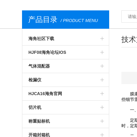
产品目录
/ PRODUCT MENU
技术
海角社区下载
气调包装分析仪
HJF08海角论坛IOS
安瓿瓶海角社区下载
膜康分析仪
气体混配器
西林瓶海角社区下载
台式顶空气体分析仪
气调包装气体混配器
检漏仪
荧光法海角社区下载
无损HJF08海角论坛IOS
机械旋钮式气体混配器
透湿仪
HJCA16海角官网
膜康分
些细节需
食品海角社区下载
荧光法HJF08海角论坛IOS
数字式气体混配器
透过率测试仪
预制菜食品HJCA16海角官网
切片机
一、
便携式海角社区下载
在线HJF08海角论坛IOS
食品包装气体混配器
在线检漏仪
定期
气调HJCA16海角官网
全自动切片机
称重贴标机
时，定
进口海角社区下载
食品包装HJF08海角论坛IOS
包装检漏仪
真空贴体HJCA16海角官网
手动切片机
入门级称重贴标机
开箱封箱机
二、