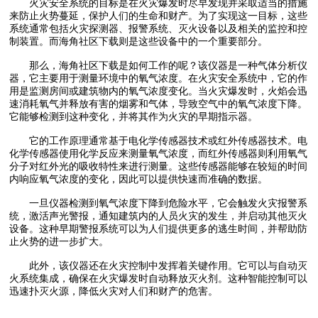
火灾安全系统的目标是在火灾爆发时尽早发现并采取适当的措施
来防止火势蔓延，保护人们的生命和财产。为了实现这一目标，这些
系统通常包括火灾探测器、报警系统、灭火设备以及相关的监控和控
制装置。而海角社区下载则是这些设备中的一个重要部分。
那么，海角社区下载是如何工作的呢？该仪器是一种气体分析仪
器，它主要用于测量环境中的氧气浓度。在火灾安全系统中，它的作
用是监测房间或建筑物内的氧气浓度变化。当火灾爆发时，火焰会迅
速消耗氧气并释放有害的烟雾和气体，导致空气中的氧气浓度下降。
它能够检测到这种变化，并将其作为火灾的早期指示器。
它的工作原理通常基于电化学传感器技术或红外传感器技术。电
化学传感器使用化学反应来测量氧气浓度，而红外传感器则利用氧气
分子对红外光的吸收特性来进行测量。这些传感器能够在较短的时间
内响应氧气浓度的变化，因此可以提供快速而准确的数据。
一旦仪器检测到氧气浓度下降到危险水平，它会触发火灾报警系
统，激活声光警报，通知建筑内的人员火灾的发生，并启动其他灭火
设备。这种早期警报系统可以为人们提供更多的逃生时间，并帮助防
止火势的进一步扩大。
此外，该仪器还在火灾控制中发挥着关键作用。它可以与自动灭
火系统集成，确保在火灾爆发时自动释放灭火剂。这种智能控制可以
迅速扑灭火源，降低火灾对人们和财产的危害。