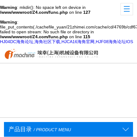
Warning
: mkdir(): No space left on device in
/www/wwwroot/Z4.com/func.php
on line
127
Warning
:
file_put_contents(./cachefile_yuan/21zhimei.com/cache/cd/4769b/cdf67
failed to open stream: No such file or directory in
/www/wwwroot/Z4.com/func.php
on line
115
HJ04DC海角论坛,海角社区下载,HJCA16海角官网,HJF08海角论坛IOS
产品目录
/ PRODUCT MENU